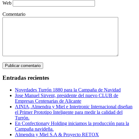
Web
Comentario
Entradas recientes
Novedades Turrón 1880 para la Campaña de Navidad
Jose Manuel Sirvent, presidente del nuevo CLUB de
Empresas Centenarias de Alicante
AINIA, Almendra y Miel e Intertronic Internacional diseñan
el Primer Prototipo Inteligente para medir la calidad del
Turrón.
En Confectionary Holding iniciamos la producción para la
Campaña navideña.
Almendra y Miel S.A & Proyecto RETOX