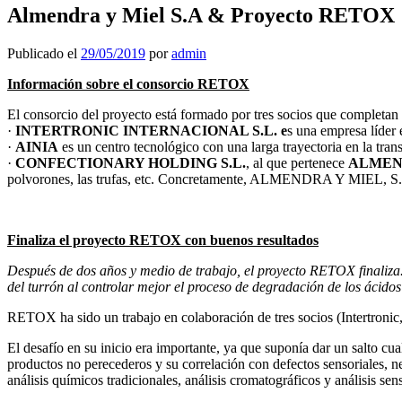
Almendra y Miel S.A & Proyecto RETOX
Publicado el
29/05/2019
por
admin
Información sobre el consorcio RETOX
El consorcio del proyecto está formado por tres socios que completan 
·
INTERTRONIC INTERNACIONAL S.L. e
s una empresa líder 
·
AINIA
es un centro tecnológico con una larga trayectoria en la trans
·
CONFECTIONARY HOLDING S.L.
, al que pertenece
ALMEND
polvorones, las trufas, etc. Concretamente, ALMENDRA Y MIEL, S.A. 
Finaliza el proyecto RETOX con buenos resultados
Después de dos años y medio de trabajo, el proyecto RETOX finaliza. E
del turrón al controlar mejor el proceso de degradación de los ácidos
RETOX ha sido un trabajo en colaboración de tres socios (Intertro
El desafío en su inicio era importante, ya que suponía dar un salto cua
productos no perecederos y su correlación con defectos sensoriales, nec
análisis químicos tradicionales, análisis cromatográficos y análisis s