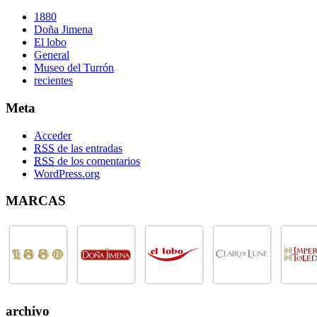
1880
Doña Jimena
El lobo
General
Museo del Turrón
recientes
Meta
Acceder
RSS
de las entradas
RSS
de los comentarios
WordPress.org
MARCAS
archivo