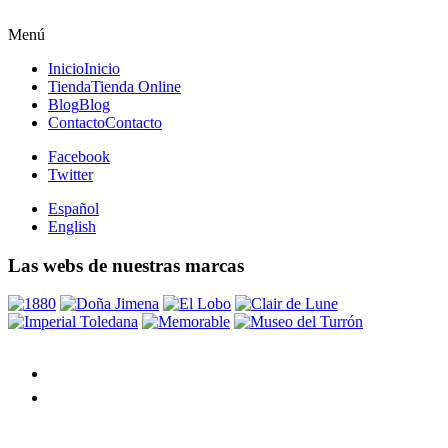
Menú
Inicio
Inicio
Tienda
Tienda Online
Blog
Blog
Contacto
Contacto
Facebook
Twitter
Español
English
Las webs de nuestras marcas