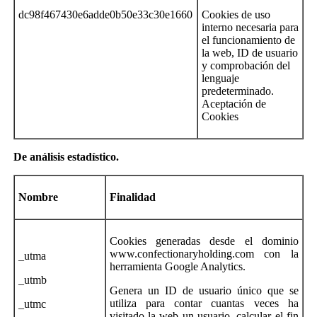
dc98f467430e6adde0b50e33c30e1660
Cookies de uso
interno necesaria para
el funcionamiento de
la web, ID de usuario
y comprobación del
lenguaje
predeterminado.
Aceptación de
Cookies
De
análisis estadístico
.
Nombre
Finalidad
Cookies generadas desde el dominio
www.confectionaryholding.com con la
_utma
herramienta Google Analytics.
_utmb
Genera un ID de usuario único que se
utiliza para contar cuantas veces ha
_utmc
visitado la web un usuario, calcular el fin