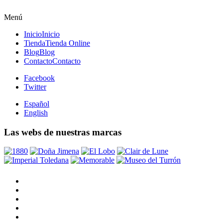
Menú
Inicio
Inicio
Tienda
Tienda Online
Blog
Blog
Contacto
Contacto
Facebook
Twitter
Español
English
Las webs de nuestras marcas